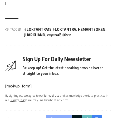
[
#LOKTANTRA19 #LOKTANTRA
,
HEMANTSOREN
,
TAGGED:
JHARKHAND
,
ताज़ा खबरें
,
लेटेस्ट
Sign Up For Daily Newsletter
Be keep up! Get the latest breaking news delivered
straight to your inbox.
[mc4wp_form]
By signing up, you agree to our
Terms of Use
and acknowledge the data practices in
our
Privacy Policy
. You may unsubscribe at any time.