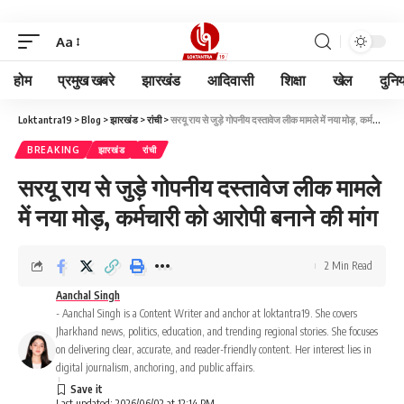
Aa
होम
प्रमुख खबरे
झारखंड
आदिवासी
शिक्षा
खेल
दुनि
Loktantra19
>
Blog
>
झारखंड
>
रांची
>
सरयू राय से जुड़े गोपनीय दस्तावेज लीक मामले में नया मोड़, कर्मचारी को आरोपी बनाने की मांग
BREAKING
झारखंड
रांची
सरयू राय से जुड़े गोपनीय दस्तावेज लीक मामले
में नया मोड़, कर्मचारी को आरोपी बनाने की मांग
2 Min Read
Aanchal Singh
- Aanchal Singh is a Content Writer and anchor at loktantra19. She covers
Jharkhand news, politics, education, and trending regional stories. She focuses
on delivering clear, accurate, and reader-friendly content. Her interest lies in
digital journalism, anchoring, and public affairs.
Last updated: 2026/06/02 at 12:14 PM