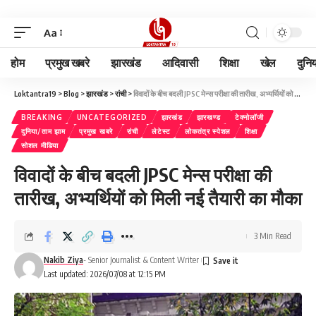
Aa
होम
प्रमुख खबरे
झारखंड
आदिवासी
शिक्षा
खेल
दुनि
Loktantra19
>
Blog
>
झारखंड
>
रांची
>
विवादों के बीच बदली JPSC मेन्स परीक्षा की तारीख, अभ्यर्थियों को मिली नई तैयारी का मौका
BREAKING
UNCATEGORIZED
झारखंड
झारखण्ड
टेक्नोलॉजी
दुनिया/ताम झाम
प्रमुख खबरे
रांची
लेटेस्ट
लोकतंत्र स्पेशल
शिक्षा
सोशल मीडिया
विवादों के बीच बदली JPSC मेन्स परीक्षा की
तारीख, अभ्यर्थियों को मिली नई तैयारी का मौका
3 Min Read
Nakib Ziya
- Senior Journalist & Content Writer
Last updated: 2026/07/08 at 12:15 PM