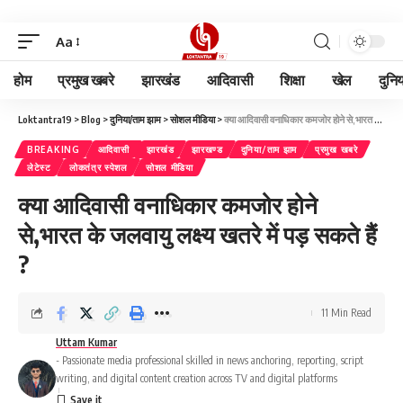
Aa
होम
प्रमुख खबरे
झारखंड
आदिवासी
शिक्षा
खेल
दुनि
Loktantra19
>
Blog
>
दुनिया/ताम झाम
>
सोशल मीडिया
>
क्या आदिवासी वनाधिकार कमजोर होने से,भारत के जलवायु लक्ष्य खतरे में पड़ सकते हैं ?
BREAKING
आदिवासी
झारखंड
झारखण्ड
दुनिया/ताम झाम
प्रमुख खबरे
लेटेस्ट
लोकतंत्र स्पेशल
सोशल मीडिया
क्या आदिवासी वनाधिकार कमजोर होने
से,भारत के जलवायु लक्ष्य खतरे में पड़ सकते हैं
?
11 Min Read
Uttam Kumar
- Passionate media professional skilled in news anchoring, reporting, script
writing, and digital content creation across TV and digital platforms