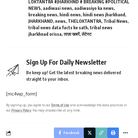
LOKTANTRA #JHARKHND # BREAKING #POLITICAL
NEWS
,
aadiwasi news
,
aadiwasiyo ka news
,
breaking news
,
hindi news
,
hindi news jharkhand
,
JHARKHAND
,
news
,
THELOKTANTRA
,
Tribal News
,
tribal news data facts ke sath
,
tribal news
jharkhnad orissa
,
ताज़ा खबरें
,
लेटेस्ट
Sign Up For Daily Newsletter
Be keep up! Get the latest breaking news delivered
straight to your inbox.
[mc4wp_form]
By signing up, you agree to our
Terms of Use
and acknowledge the data practices in
our
Privacy Policy
. You may unsubscribe at any time.
Facebook