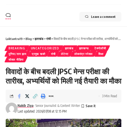
Leave a comment
Loktantra19
>
Blog
>
झारखंड
>
रांची
>
विवादों के बीच बदली JPSC मेन्स परीक्षा की तारीख, अभ्यर्थियों को मिली नई तैयारी का मौका
BREAKING
UNCATEGORIZED
झारखंड
झारखण्ड
टेक्नोलॉजी
दुनिया/ताम झाम
प्रमुख खबरे
रांची
लेटेस्ट
लोकतंत्र स्पेशल
शिक्षा
सोशल मीडिया
विवादों के बीच बदली JPSC मेन्स परीक्षा की
तारीख, अभ्यर्थियों को मिली नई तैयारी का मौका
3 Min Read
Nakib Ziya
- Senior Journalist & Content Writer
Last updated: 2026/07/08 at 12:15 PM