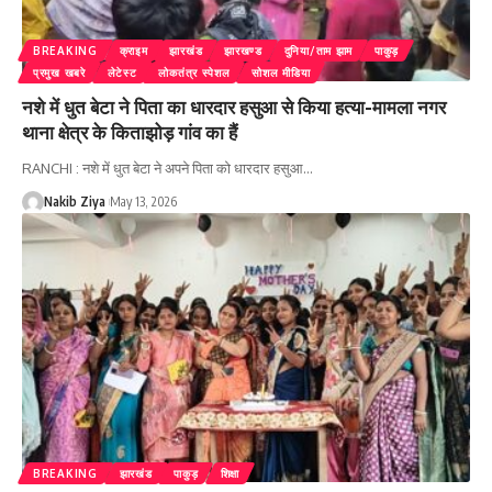
BREAKING
क्राइम
झारखंड
झारखण्ड
दुनिया/ताम झाम
पाकुड़
प्रमुख खबरे
लेटेस्ट
लोकतंत्र स्पेशल
सोशल मीडिया
नशे में धुत बेटा ने पिता का धारदार हसुआ से किया हत्या-मामला नगर
थाना क्षेत्र के किताझोड़ गांव का हैं
RANCHI : नशे में धुत बेटा ने अपने पिता को धारदार हसुआ
…
Nakib Ziya
May 13, 2026
BREAKING
झारखंड
पाकुड़
शिक्षा