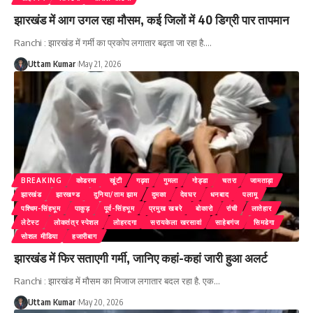
झारखंड में आग उगल रहा मौसम, कई जिलों में 40 डिग्री पार तापमान
Ranchi : झारखंड में गर्मी का प्रकोप लगातार बढ़ता जा रहा है.
…
Uttam Kumar
May 21, 2026
BREAKING
कोडरमा
खूंटी
गढ़वा
गुमला
गोड्डा
चतरा
जामताड़ा
झारखंड
झारखण्ड
दुनिया/ताम झाम
दुमका
देवघर
धनबाद
पलामू
पश्चिम-सिंहभूम
पाकुड़
पूर्व-सिंहभूम
प्रमुख खबरे
बोकारो
रांची
लातेहार
लेटेस्ट
लोकतंत्र स्पेशल
लोहरदगा
सरायकेला खरसावां
साहेबगंज
सिमडेगा
सोशल मीडिया
हजारीबाग
झारखंड में फिर सताएगी गर्मी, जानिए कहां-कहां जारी हुआ अलर्ट
Ranchi : झारखंड में मौसम का मिजाज लगातार बदल रहा है. एक
…
Uttam Kumar
May 20, 2026