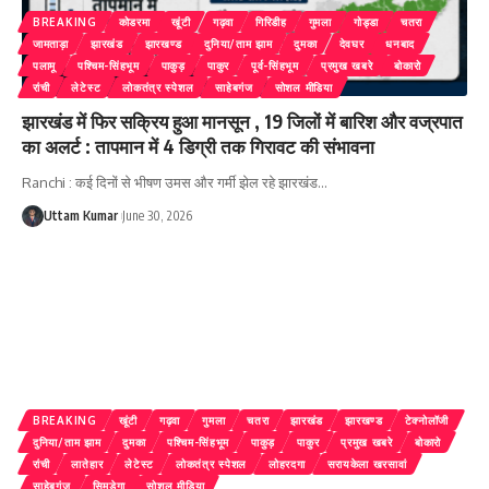
BREAKING
कोडरमा
खूंटी
गढ़वा
गिरिडीह
गुमला
गोड्डा
चतरा
जामताड़ा
झारखंड
झारखण्ड
दुनिया/ताम झाम
दुमका
देवघर
धनबाद
पलामू
पश्चिम-सिंहभूम
पाकुड़
पाकुर
पूर्व-सिंहभूम
प्रमुख खबरे
बोकारो
रांची
लेटेस्ट
लोकतंत्र स्पेशल
साहेबगंज
सोशल मीडिया
झारखंड में फिर सक्रिय हुआ मानसून , 19 जिलों में बारिश और वज्रपात
का अलर्ट : तापमान में 4 डिग्री तक गिरावट की संभावना
Ranchi : कई दिनों से भीषण उमस और गर्मी झेल रहे झारखंड
…
Uttam Kumar
June 30, 2026
BREAKING
खूंटी
गढ़वा
गुमला
चतरा
झारखंड
झारखण्ड
टेक्नोलॉजी
दुनिया/ताम झाम
दुमका
पश्चिम-सिंहभूम
पाकुड़
पाकुर
प्रमुख खबरे
बोकारो
रांची
लातेहार
लेटेस्ट
लोकतंत्र स्पेशल
लोहरदगा
सरायकेला खरसावां
साहेबगंज
सिमडेगा
सोशल मीडिया