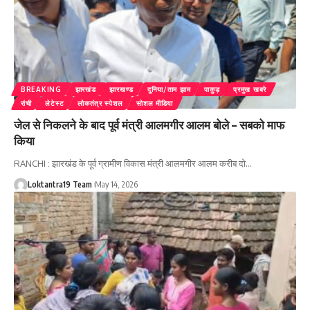
BREAKING
झारखंड
झारखण्ड
दुनिया/ताम झाम
पाकुड़
प्रमुख खबरे
रांची
लेटेस्ट
लोकतंत्र स्पेशल
सोशल मीडिया
जेल से निकलने के बाद पूर्व मंत्री आलमगीर आलम बोले – सबको माफ
किया
RANCHI : झारखंड के पूर्व ग्रामीण विकास मंत्री आलमगीर आलम करीब दो
…
Loktantra19 Team
May 14, 2026