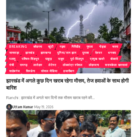
BREAKING
कोडरमा
खूंटी
गढ़वा
गिरिडीह
गुमला
गोड्डा
चतरा
जामताड़ा
झारखंड
झारखण्ड
दुनिया/ताम झाम
दुमका
देवघर
धनबाद
पलामू
पश्चिम-सिंहभूम
पाकुड़
पाकुर
पूर्व-सिंहभूम
प्रमुख खबरे
बोकारो
रांची
रामगढ़
लातेहार
लेटेस्ट
लोकतंत्र स्पेशल
लोहरदगा
सरायकेला खरसावां
साहेबगंज
सिमडेगा
सोशल मीडिया
हजारीबाग
झारखंड में अगले कुछ दिन खराब रहेगा मौसम, तेज हवाओं के साथ होगी
बारिश
Ranchi : झारखंड में अगले चार दिनों तक मौसम खराब रहने की
…
Uttam Kumar
May 19, 2026