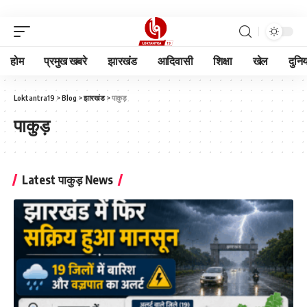
होम
प्रमुख खबरे
झारखंड
आदिवासी
शिक्षा
खेल
दुनि
Loktantra19
>
Blog
>
झारखंड
>
पाकुड़
पाकुड़
Latest पाकुड़ News