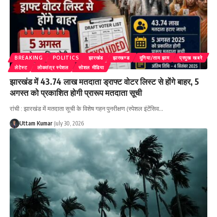
BREAKING
POLITICS
झारखंड
झारखण्ड
दुनिया/ताम झाम
प्रमुख खबरे
लेटेस्ट
लोकतंत्र स्पेशल
सोशल मीडिया
झारखंड में 43.74 लाख मतदाता ड्राफ्ट वोटर लिस्ट से होंगे बाहर, 5
अगस्त को प्रकाशित होगी प्रारूप मतदाता सूची
रांची : झारखंड में मतदाता सूची के विशेष गहन पुनरीक्षण (स्पेशल इंटेंसिव
…
Uttam Kumar
July 30, 2026