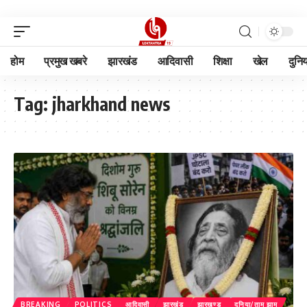
होम
प्रमुख खबरे
झारखंड
आदिवासी
शिक्षा
खेल
दुनि
Tag:
jharkhand news
BREAKING
POLITICS
आदिवासी
झारखंड
झारखण्ड
दुनिया/ताम झाम