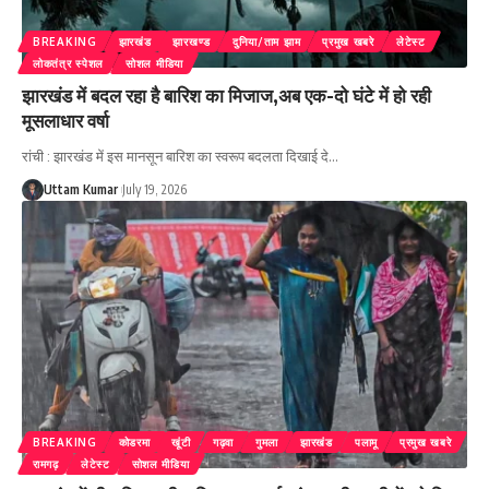
BREAKING
झारखंड
झारखण्ड
दुनिया/ताम झाम
प्रमुख खबरे
लेटेस्ट
लोकतंत्र स्पेशल
सोशल मीडिया
झारखंड में बदल रहा है बारिश का मिजाज,अब एक-दो घंटे में हो रही
मूसलाधार वर्षा
रांची : झारखंड में इस मानसून बारिश का स्वरूप बदलता दिखाई दे
…
Uttam Kumar
July 19, 2026
BREAKING
कोडरमा
खूंटी
गढ़वा
गुमला
झारखंड
पलामू
प्रमुख खबरे
रामगढ़
लेटेस्ट
सोशल मीडिया