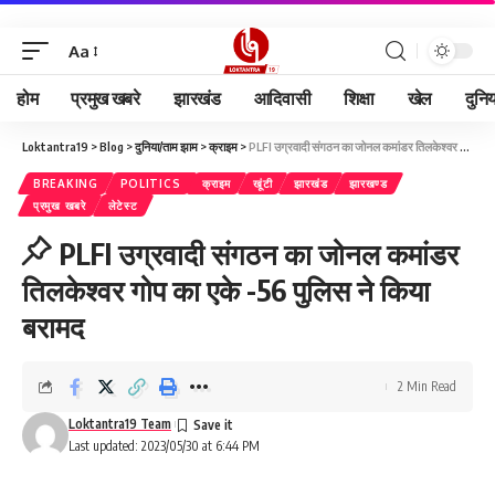
Aa
होम
प्रमुख खबरे
झारखंड
आदिवासी
शिक्षा
खेल
दुनि
Loktantra19
>
Blog
>
दुनिया/ताम झाम
>
क्राइम
>
PLFI उग्रवादी संगठन का जोनल कमांडर तिलकेश्वर गोप का एके -56 पुलिस ने किया बरामद
BREAKING
POLITICS
क्राइम
खूंटी
झारखंड
झारखण्ड
प्रमुख खबरे
लेटेस्ट
PLFI उग्रवादी संगठन का जोनल कमांडर
तिलकेश्वर गोप का एके -56 पुलिस ने किया
बरामद
2 Min Read
Loktantra19 Team
Last updated: 2023/05/30 at 6:44 PM