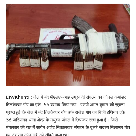
L19/Khunti :
जेल में बंद पीएलएफआइ उग्रवादी संगठन का जोनल कमांडर
तिलकेश्वर गोप का एके -56 बरामद किया गया। एसपी अमन कुमार को सूचना
प्राप्त हुई कि जेल में बंद तिलकेश्वर गोप उर्फ राजेश गोप का निजी हथियार एके
56 जरियागढ़ थाना क्षेत्र के मधुवन जंगल में छिपाकर रखा हुआ है। जिसे
मंगलवार की रात में सागेन आईद निकालकर संगठन के दूसरे सदस्य निलाम्बर गोप
एवं विश्राम कोनगाड़ी को सौंपने वाला था।