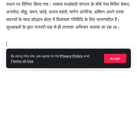
स्थान पर विनिष्ट किया गया। भाकपा माओवादी संगठन के शीर्ष नेता मिसिर बेसरा,
अनमोल, मोछु, चमन, कांडे, अजय महतो, सागेन अंगरिया, अश्विन अपने दस्ता
सदस्यों के साथ कोल्हान क्षेत्र में विध्वंसक गतिविधि के लिए भ्रमणशील हैं।
सुरक्षाबलों के द्वारा जनवरी माह से ही लगातार अभियान चलाया जा रहा था।
[
By using this site, you agree to the
Privacy Policy
and
Accept
Terms of Use
.
#Crime News
,
#LOKTANTRA19 #LOKTANTRA
,
TAGGED:
#THELOKTANTRA19
,
HEMANTSOREN
,
JHARKHAND
,
THELOKTANTRA
,
ताज़ा खबरें
,
लेटेस्ट
Continue Reading
Sign Up For Daily Newsletter
Be keep up! Get the latest breaking news delivered
straight to your inbox.