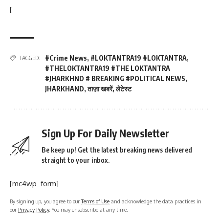
[
#Crime News
,
#LOKTANTRA19 #LOKTANTRA
,
TAGGED:
#THELOKTANTRA19 #THE LOKTANTRA
#JHARKHND # BREAKING #POLITICAL NEWS
,
JHARKHAND
,
ताज़ा खबरें
,
लेटेस्ट
Sign Up For Daily Newsletter
Be keep up! Get the latest breaking news delivered
straight to your inbox.
[mc4wp_form]
By signing up, you agree to our
Terms of Use
and acknowledge the data practices in
our
Privacy Policy
. You may unsubscribe at any time.