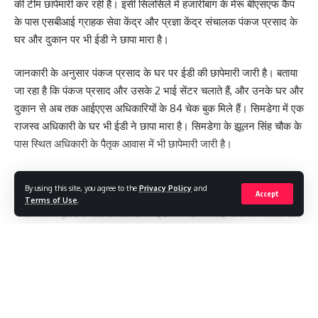
की टीम छापेमारी कर रही है। इसी सिलसिले में हजारीबाग के मेरू बीएसएफ कैंप
के पास एसबीआई ग्राहक सेवा केंद्र और प्रज्ञा केंद्र संचालक पंकज प्रसाद के
घर और दुकान पर भी ईडी ने छापा मारा है।
जानकारी के अनुसार पंकज प्रसाद के घर पर ईडी की छापेमारी जारी है। बताया
जा रहा है कि पंकज प्रसाद और उसके 2 भाई सेंटर चलाते हैं, और उनके घर और
दुकान से अब तक आईएएस अधिकारियों के 84 चेक बुक मिले हैं। सिमडेगा में एक
राजस्व अधिकारी के घर भी ईडी ने छापा मारा है। सिमडेगा के झूलन सिंह चौक के
पास स्थित अधिकारी के पैतृक आवास में भी छापेमारी जारी है।
बरियातू स्थित अफसर अली के घर पर भी ईडी ने छापा मारा है। अफसर अली
By using this site, you agree to the
Privacy Policy
and
रिम्स के रेडियोलॉजी विभाग का कर्मी है। ईडी के साथ केंद्रीय रिजर्व पुलिस बल के
Accept
Terms of Use
.
जवान भी मौजूद हैं। बताया जाता है कि ईडी की यह कार्रवाई सेना की जमीन को
फर्जीवाड़ा कर बेचने और खरीदने के मामले में की गई है। बता दे कि रांची के पूर्व
उपायुक्त छवि रंजन का नाम लंबे समय से इसमें आ रहा था।
Continue Reading
[