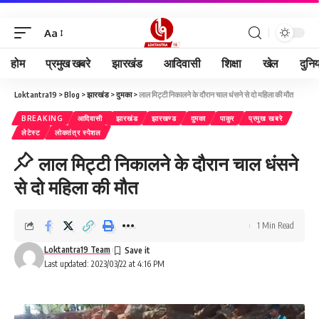
Aa
होम
प्रमुख खबरे
झारखंड
आदिवासी
शिक्षा
खेल
दुनि
Loktantra19
>
Blog
>
झारखंड
>
दुमका
>
लाल मिट्टी निकालने के दौरान चाल धंसने से दो महिला की मौत
BREAKING
आदिवासी
झारखंड
झारखण्ड
दुमका
पाकुर
प्रमुख खबरे
लेटेस्ट
लोकतंत्र स्पेशल
लाल मिट्टी निकालने के दौरान चाल धंसने
से दो महिला की मौत
1 Min Read
Loktantra19 Team
Last updated: 2023/03/22 at 4:16 PM