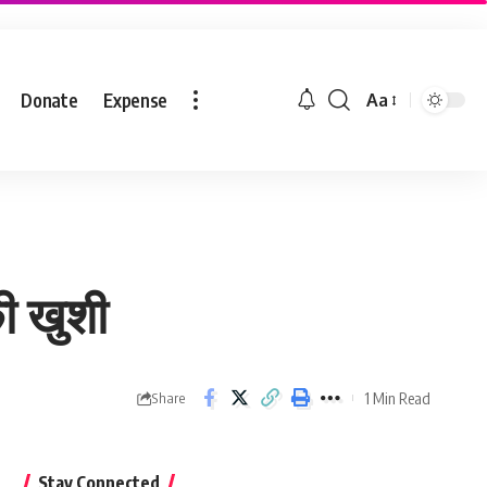
Donate
Expense
Aa
की खुशी
1 Min Read
Share
Stay Connected