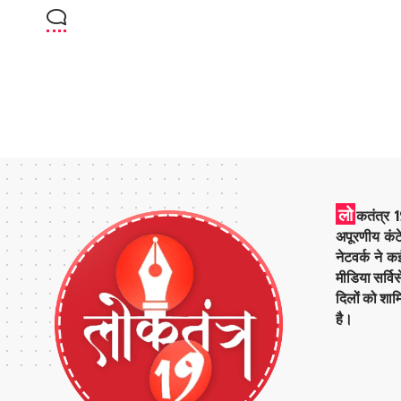
लो
कतंत्र 1
अपूरणीय कंट
नेटवर्क ने 
मीडिया सर्वि
दिलों को शाम
है।