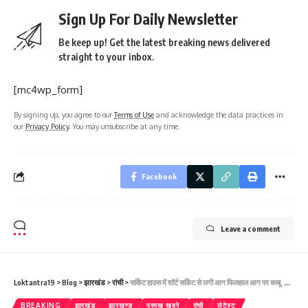
Sign Up For Daily Newsletter
Be keep up! Get the latest breaking news delivered
straight to your inbox.
[mc4wp_form]
By signing up, you agree to our
Terms of Use
and acknowledge the data practices in
our
Privacy Policy
. You may unsubscribe at any time.
Facebook
Leave a comment
Loktantra19
>
Blog
>
झारखंड
>
रांची
>
सर्किट हाउस में शॉर्ट सर्किट से लगी आग फिलहाल आग पर काबू, किसी के हताहत होने की सूचना नहीं
BREAKING
झारखंड
झारखण्ड
प्रमुख खबरे
रांची
लेटेस्ट