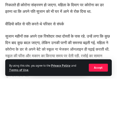
निकलते ही कोरोना संक्रमण हो जाएगा. महिला के दिमाग पर कोरोना का डर
इतना था कि अपने पति सुजान को भी घर में आने से रोक दिया था.
वीडियो कॉल से पति करते थे परिवार से संपर्क
सुजान महीनों तक अपने एक रिश्तेदार तथा दोस्तों के पास रहे. उन्हें लगा कि कुछ
दिन बाद कुछ बदल जाएगा, लेकिन उनकी पत्नी की समस्या बढ़ती गई. महिला ने
कोरोना के डर से अपने बेटे को स्कूल ना भेजकर ऑनलाइन ही पढ़ाई कराती थी.
स्कूल की फीस और मकान का किराया समय पर देती रही. रसोई का सामान
ऑनलाइन मंगवाती और गेट पर सामान रखने को कहती थी. मुनमुन ने कोरोना के
By using this site, you agree to the
Privacy Policy
and
Accept
डर से गैस सिलेंडर तक मंगवाना बंद कर दिया था और हीटर पर खाना पकाना
Terms of Use
.
शुरू कर दिया था.
पुलिस से मांगी मद्दत
Continue Reading
करीब तीन साल बाद सुजान ने पुलिस से संपर्क किया था. पुलिस ने परिवार का
मामला कह कर उन्हें लौटा दिया इसके बाद सुजान की मुलाकात चकरपुर पुलिस
पोस्ट पर नियुक्त ASI प्रवीण से हुई. सोमवार को पुलिस के साथ महिला-बाल