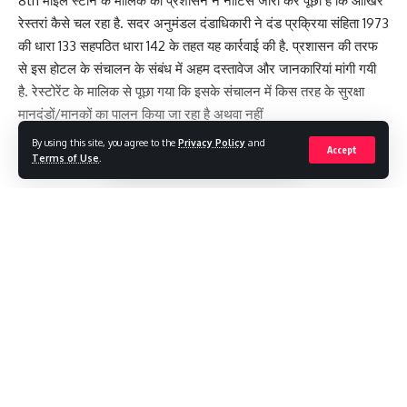
8th माइल स्टोन के मालिक को प्रशासन ने नोटिस जारी कर पूछा है कि आखिर
रेस्तरां कैसे चल रहा है. सदर अनुमंडल दंडाधिकारी ने दंड प्रक्रिया संहिता 1973
की धारा 133 सहपठित धारा 142 के तहत यह कार्रवाई की है. प्रशासन की तरफ
से इस होटल के संचालन के संबंध में अहम दस्तावेज और जानकारियां मांगी गयी
है. रेस्टोरेंट के मालिक से पूछा गया कि इसके संचालन में किस तरह के सुरक्षा
मानदंडों/मानकों का पालन किया जा रहा है अथवा नहीं
By using this site, you agree to the
Privacy Policy
and
Accept
Terms of Use
.
[
Continue Reading
#LOKTANTRA19 #LOKTANTRA
,
JHARKHAND
,
ताज़ा
TAGGED:
खबरें
,
लेटेस्ट
Sign Up For Daily Newsletter
Be keep up! Get the latest breaking news delivered
straight to your inbox.