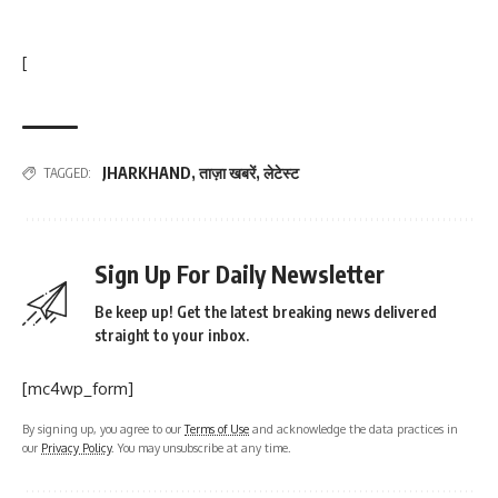
[
JHARKHAND
,
ताज़ा खबरें
,
लेटेस्ट
TAGGED:
Sign Up For Daily Newsletter
Be keep up! Get the latest breaking news delivered
straight to your inbox.
[mc4wp_form]
By signing up, you agree to our
Terms of Use
and acknowledge the data practices in
our
Privacy Policy
. You may unsubscribe at any time.