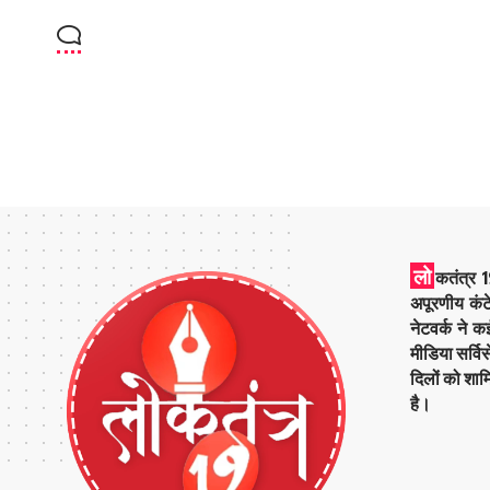
लो
कतंत्र 1
अपूरणीय कंट
नेटवर्क ने 
मीडिया सर्वि
दिलों को शाम
है।