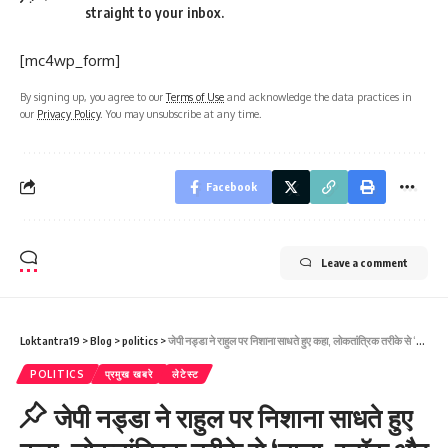
straight to your inbox.
[mc4wp_form]
By signing up, you agree to our
Terms of Use
and acknowledge the data practices in
our
Privacy Policy
. You may unsubscribe at any time.
Facebook
Leave a comment
Loktantra19
>
Blog
>
politics
>
जेपी नड्डा ने राहुल पर निशाना साधते हुए कहा, लोकतांत्रिक तरीके से ‘ताला, स्टॉक और बैरल’ पैक करके भेजा जाना चाहिए
POLITICS
प्रमुख खबरे
लेटेस्ट
जेपी नड्डा ने राहुल पर निशाना साधते हुए