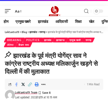
Aa
होम
प्रमुख खबरे
झारखंड
आदिवासी
शिक्षा
खेल
दुनि
Loktantra19
>
Blog
>
झारखंड
>
रामगढ़
>
झारखंड के पूर्व मंत्री योगेंद्र साव ने कांग्रेस राष्ट्रीय अध्यक्ष मलिकार्जुन खड़गे से दिल्ली में की मुलाकात
BREAKING
POLITICS
झारखंड
झारखण्ड
प्रमुख खबरे
रामगढ़
लेटेस्ट
विधान सभा
झारखंड के पूर्व मंत्री योगेंद्र साव ने
कांग्रेस राष्ट्रीय अध्यक्ष मलिकार्जुन खड़गे से
दिल्ली में की मुलाकात
1 Min Read
Loktantra19 Team
Last updated: 2023/03/19 at 10:19 AM