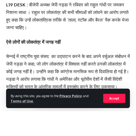
L19 DESK :
बीजेपी अध्यक्ष जेपी नड्डा ने रविवार को राहुल गांधी पर जमकर
निशाना साधा । राहुल पर लोकतंत्र की सभी सीमाओं को लांघने का आरोप लगाते
हुए कहा कि उन्हें लोकतांत्रिक तरीके से ‘ताला, स्टॉक और बैरल’ पैक करके भेजा
जाना चाहिए।
ऐसे लोगों की लोकतंत्र में जगह नहीं
चेन्नई में राष्ट्रीय युवा संसद का उद्घाटन करने के बाद अपने वर्चुअल संबोधन में
जेपी नड्डा ने कहा, जो लोग लोकतंत्र में विश्वास नहीं करते उनकी लोकतंत्र में
कोई जगह नहीं है। उन्होंने कहा कि कांग्रेस मानसिक रूप से दिवालिया हो गई है।
नड्डा ने आरोप लगाया कि गांधी ने अमेरिका और यूरोपीय देशों में जैसी विदेशी
शक्तियों को भारत के आंतरिक मामलों में हस्तक्षेप करने के लिए उकसाया।
By using this site, you agree to the
Privacy Policy
and
Accept
राहुल गांधी ने लोकतंत्र की सारी हदें पार की
Terms of Use
.
जेपी नड्डा ने अपने संबोधन में आगे कहा कि राहुल गांधी ने लोकतंत्र की सारी
हदों को पार कर दिया है । उन्होंने कहा कि वह किस तरह के बयान देते हैं, भारत के
लोग उनकी बात नहीं सुनते, बल्कि उन्हें बर्दाश्त करते हैं। राहुल गांधी ने भारत के