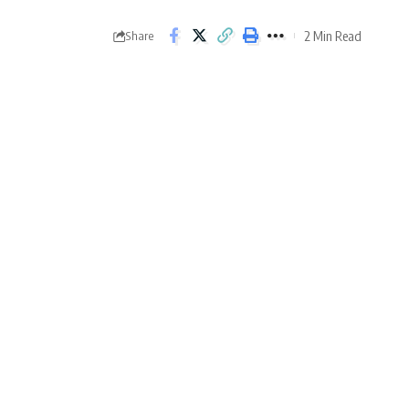
2 Min Read
Share