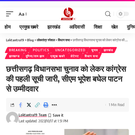
Aa
होम
प्रमुख खबरे
झारखंड
आदिवासी
शिक्षा
खेल
दुनि
Loktantra19
>
Blog
>
लोकतंत्र स्पेशल
>
विधान सभा
>
छत्तीसगढ़ विधानसभा चुनाव को लेकर कांग्रेस की पहली सूची जारी, सीएम भूपेश बघेल पाटन से उम्मीदवार
BREAKING
POLITICS
UNCATEGORIZED
चुनाव
झारखंड
झारखण्ड
दुनिया/ताम झाम
प्रमुख खबरे
लेटेस्ट
विधान सभा
छत्तीसगढ़ विधानसभा चुनाव को लेकर कांग्रेस
की पहली सूची जारी, सीएम भूपेश बघेल पाटन
से उम्मीदवार
1 Min Read
Loktantra19 Team
Last updated: 2023/10/17 at 1:51 PM