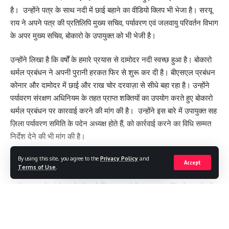
है। उन्होंने पत्र के साथ नदी में छाई बहाने का वीडियो क्लिप भी भेजा है। सरयू
राय ने अपने पत्र की प्रतिलिपि मुख्य सचिव, पर्यावरण एवं जलवायु परिवर्तन विभाग
के अपर मुख्य सचिव, बोकारो के उपायुक्त को भी भेजी है।
उन्होंने लिखा है कि वर्षों के हमारे प्रयास से दामोदर नदी स्वच्छ हुआ है। बोकारो
थर्मल प्रबंधन ने अपनी पुरानी हरकत फिर से शुरू कर दी है। बीएसएल प्रबंधन
कोनार और दामोदर में छाई और राख चोर दरवाज़ा से सीधे बहा रहा है। उन्होंने
पर्यावरण संरक्षण अधिनियम के तहत प्राप्त शक्तियों का उपयोग करते हुए बोकारो
थर्मल प्रबंधन पर कारवाई करने की मांग की है। उन्होंने इस बारे में उपायुक्त सह
ज़िला पर्यावरण समिति के पदेन अध्यक्ष होते हैं, को कार्रवाई करने का विधि सम्मत
निर्देश देने की भी मांग की है।
By using this site, you agree to the
Privacy Policy
and
बोकारो थर्मल स्थित डीवीसी के 500 मेगावाट वाले पावर प्लांट से कोनार नदी से
Accept
Terms of Use
.
छाई बहा कर कोनार एवं दामोदर नदी के जल को प्रदूषित किया जा रहा है।
दामोदर बचाओ आंदोलन के बोकारो जिला सह संयोजक श्रवण सिंह ने मामले को
लेकर पूरी जानकारी आंदोलन के केंद्रीय अध्यक्ष सरयू राय को देते हुए कहा कि
डीवीसी प्रबंधन कोनार नदी मे छाई बहाकर मानव जीवन के साथ खिलवाड़ कर
Continue Reading
रही और नदी की अस्तित्व भी खतरे में आ गई है। बीएसएल प्रबंधन को छाई