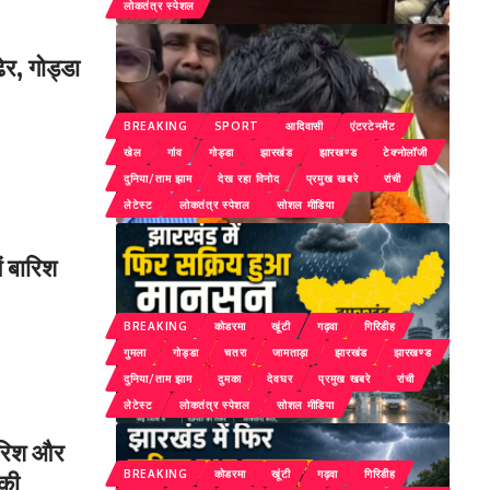
लोकतंत्र स्पेशल
ेर, गोड्डा
BREAKING
SPORT
आदिवासी
एंटरटेनमेंट
खेल
गांव
गोड्डा
झारखंड
झारखण्ड
टेक्नोलॉजी
दुनिया/ताम झाम
देख रहा विनोद
प्रमुख खबरे
रांची
लेटेस्ट
लोकतंत्र स्पेशल
सोशल मीडिया
ं बारिश
BREAKING
कोडरमा
खूंटी
गढ़वा
गिरिडीह
गुमला
गोड्डा
चतरा
जामताड़ा
झारखंड
झारखण्ड
दुनिया/ताम झाम
दुमका
देवघर
प्रमुख खबरे
रांची
लेटेस्ट
लोकतंत्र स्पेशल
सोशल मीडिया
बारिश और
BREAKING
कोडरमा
खूंटी
गढ़वा
गिरिडीह
 की