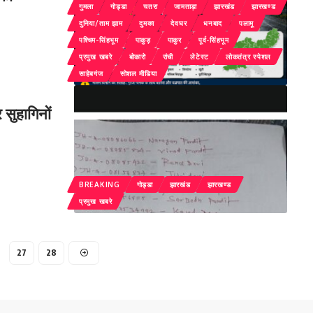
गुमला
गोड्डा
चतरा
जामताड़ा
झारखंड
झारखण्ड
दुनिया/ताम झाम
दुमका
देवघर
धनबाद
पलामू
पश्चिम-सिंहभूम
पाकुड़
पाकुर
पूर्व-सिंहभूम
प्रमुख खबरे
बोकारो
रांची
लेटेस्ट
लोकतंत्र स्पेशल
साहेबगंज
सोशल मीडिया
 सुहागिनों
BREAKING
गोड्डा
झारखंड
झारखण्ड
प्रमुख खबरे
27
28