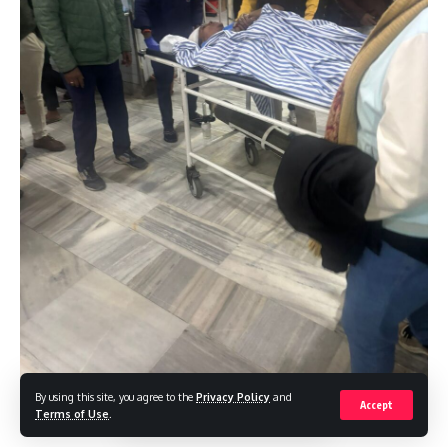
By using this site, you agree to the
Privacy Policy
and
Accept
Terms of Use
.