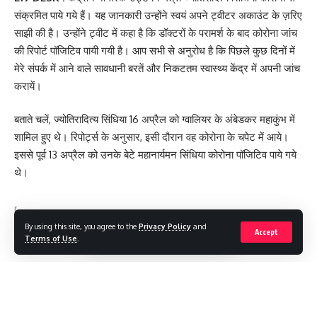
संक्रमित पाये गये हैं। यह जानकारी उन्होंने स्वयं अपने ट्वीटर अकाउंट के ज़रिए
साझी की है। उन्होंने ट्वीट में कहा है कि डॉक्टरों के परामर्श के बाद कोरोना जांच
की रिपोर्ट पॉजिटिव पायी गयी है। आप सभी से अनुरोध है कि पिछले कुछ दिनों में
मेरे संपर्क में आने वाले सावधानी बरतें और निकटतम स्वास्थ्य केंद्र में अपनी जांच
करायें।
बताते चलें, ज्योतिरादित्य सिंधिया 16 अप्रैल को ग्वालियर के अंबेडकर महाकुंभ में
शामिल हुए थे। रिपोर्ट्स के अनुसार, इसी दौरान वह कोरोना के चपेट में आये।
इससे पूर्व 13 अप्रैल को उनके बेटे महानार्यमन सिंधिया कोरोना पॉजिटिव पाये गये
थे।
[
By using this site, you agree to the
Privacy Policy
and
Accept
Terms of Use
.
#JYOTIRADITYA SINDHIYA
,
#LOKTANTRA19
TAGGED:
#LOKTANTRA
,
#THELOKTANTRA19 #THE
Continue Reading
LOKTANTRA #JHARKHND # BREAKING #POLITICAL