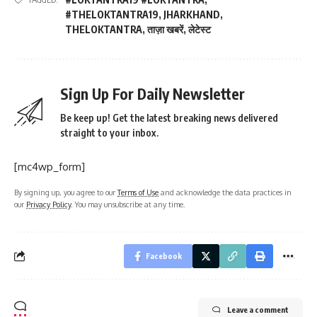
#THELOKTANTRA19
,
JHARKHAND
,
THELOKTANTRA
,
ताज़ा खबरें
,
लेटेस्ट
Sign Up For Daily Newsletter
Be keep up! Get the latest breaking news delivered
straight to your inbox.
[mc4wp_form]
By signing up, you agree to our
Terms of Use
and acknowledge the data practices in
our
Privacy Policy
. You may unsubscribe at any time.
Facebook
Leave a comment