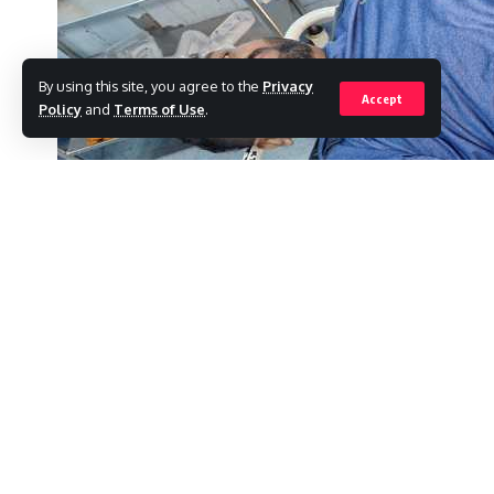
By using this site, you agree to the
Privacy
Accept
Policy
and
Terms of Use
.
l19/DESK :
रांची में अपराध कम होने का नाम नहीं ले र
कल कांके रोड स्थित चांदनी चौक में देखने को मिली जहां
SHARE
फिलहाल खतरे से बाहर है और रिम्स में इलाजरत है।
बताते चले शाम लगभग 8 बजे दूध लेने गए राजेश मुंडा को घा
बताया जा रहा है कि राजेश मुंडा जमीन का कारोबार करत
चलवाई है खैरियत तो जांच का विषय है लेकिन राजधानी म