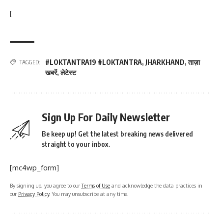
[
#LOKTANTRA19 #LOKTANTRA
,
JHARKHAND
,
ताज़ा
TAGGED:
खबरें
,
लेटेस्ट
Sign Up For Daily Newsletter
Be keep up! Get the latest breaking news delivered
straight to your inbox.
[mc4wp_form]
By signing up, you agree to our
Terms of Use
and acknowledge the data practices in
our
Privacy Policy
. You may unsubscribe at any time.