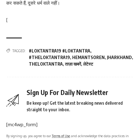
कर सकते हैं, दूसरे धर्म वाले नहीं।
[
#LOKTANTRA19 #LOKTANTRA
,
TAGGED:
#THELOKTANTRA19
,
HEMANTSOREN
,
JHARKHAND
,
THELOKTANTRA
,
ताज़ा खबरें
,
लेटेस्ट
Sign Up For Daily Newsletter
Be keep up! Get the latest breaking news delivered
straight to your inbox.
[mc4wp_form]
By signing up, you agree to our
Terms of Use
and acknowledge the data practices in