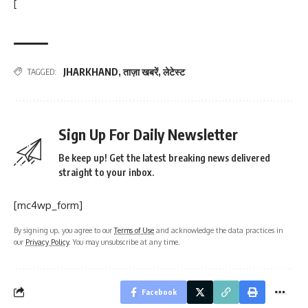
[
JHARKHAND
,
ताज़ा खबरें
,
लेटेस्ट
TAGGED:
Sign Up For Daily Newsletter
Be keep up! Get the latest breaking news delivered
straight to your inbox.
[mc4wp_form]
By signing up, you agree to our
Terms of Use
and acknowledge the data practices in
our
Privacy Policy
. You may unsubscribe at any time.
Facebook