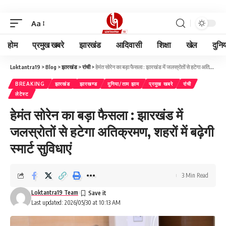
Aa
होम
प्रमुख खबरे
झारखंड
आदिवासी
शिक्षा
खेल
दुनि
Loktantra19
>
Blog
>
झारखंड
>
रांची
>
हेमंत सोरेन का बड़ा फैसला : झारखंड में जलस्रोतों से हटेगा अतिक्रमण, शहरों में बढ़ेगी स्मार्ट सुविधाएं
BREAKING
झारखंड
झारखण्ड
दुनिया/ताम झाम
प्रमुख खबरे
रांची
लेटेस्ट
हेमंत सोरेन का बड़ा फैसला : झारखंड में
जलस्रोतों से हटेगा अतिक्रमण, शहरों में बढ़ेगी
स्मार्ट सुविधाएं
3 Min Read
Loktantra19 Team
Last updated: 2026/05/30 at 10:13 AM