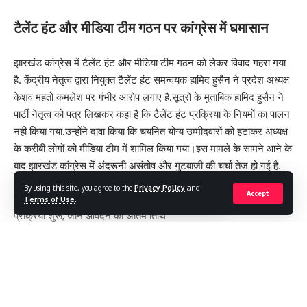
टैलेंट हंट और मीडिया टीम गठन पर कांग्रेस में घमासान
झारखंड कांग्रेस में टैलेंट हंट और मीडिया टीम गठन को लेकर विवाद गहरा गया
है. केंद्रीय नेतृत्व द्वारा नियुक्त टैलेंट हंट समन्वयक हामिद हुसैन ने प्रदेश अध्यक्ष
केशव महतो कमलेश पर गंभीर आरोप लगाए हैं.सूत्रों के मुताबिक हामिद हुसैन ने
पार्टी नेतृत्व को पत्र लिखकर कहा है कि टैलेंट हंट प्रक्रिया के नियमों का पालन
नहीं किया गया.उन्होंने दावा किया कि चयनित योग्य उम्मीदवारों को हटाकर अध्यक्ष
के करीबी लोगों को मीडिया टीम में शामिल किया गया।इस मामले के सामने आने के
बाद झारखंड कांग्रेस में अंदरूनी असंतोष और गुटबाजी की चर्चा तेज हो गई है.
By using this site, you agree to the
Privacy Policy
and
Accept
इसे भी पढ़े : DSPMU और रांची विश्वविद्यालय में नए सत्र के लिए नामांकन
Terms of Use
.
प्रक्रिया शुरू, जानें आवेदन की अंतिम तिथि
कांग्रेस की जंबो कमेटी में अंदरूनी कलह उजागर
कांग्रेस द्वारा गठित भारी-भरकम जंबो जेट प्रदेश कमेटी में अब अंदरूनी खेमाबंदी
खुलकर सामने आने लगी है. संगठन के भीतर पदाधिकारियों के बीच तालमेल की