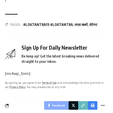
#LOKTANTRA19 #LOKTANTRA
,
ताज़ा खबरें
,
लेटेस्ट
TAGGED:
Sign Up For Daily Newsletter
Be keep up! Get the latest breaking news delivered
straight to your inbox.
[mc4wp_form]
By signing up, you agree to our
Terms of Use
and acknowledge the data practices in
our
Privacy Policy
. You may unsubscribe at any time.
Facebook