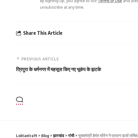
By signing up, you agree to our
Terms of Use
and ackn
unsubscribe at any time.
Share This Article
PREVIOUS ARTICLE
त्रिपुरा के धर्मनगर में महसूस किए गए भूकंप के झटके
Loktantra19
>
Blog
>
झारखंड
>
रांची
>
मुख्यमंत्री हेमंत सोरेन ने प्रधान ऊर्जा सचिव