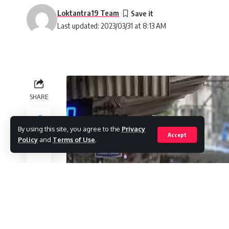
Loktantra19 Team
Last updated: 2023/03/31 at 8:13 AM
SHARE
By using this site, you agree to the
Privacy
Accept
Policy
and
Terms of Use
.