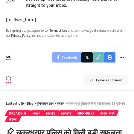
straight to your inbox.
[mc4wp_form]
By signing up, you agree to our
Terms of Use
and acknowledge the data practices in
our
Privacy Policy
. You may unsubscribe at any time.
Facebook
Leave a comment
Loktantra19
>
Blog
>
दुनिया/ताम झाम
>
क्राइम
>
चक्रधरपुर पुलिस को मिली बड़ी सफलता, 35 पुड़िया ब्राउन शुगर के साथ 3 युवक को पकड़ा
BREAKING
क्राइम
झारखंड
झारखण्ड
पश्चिम-सिंहभूम
प्रमुख खबरे
लेटेस्ट
चक्रधरपुर पुलिस को मिली बड़ी सफलता,