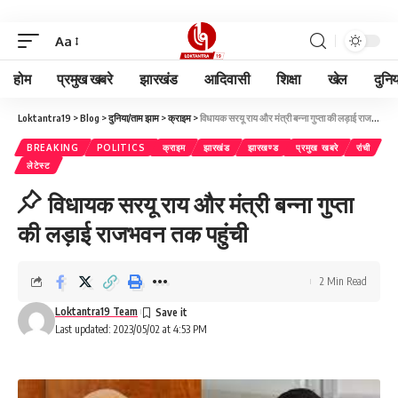
Aa
होम
प्रमुख खबरे
झारखंड
आदिवासी
शिक्षा
खेल
दुनि
Loktantra19
>
Blog
>
दुनिया/ताम झाम
>
क्राइम
>
विधायक सरयू राय और मंत्री बन्ना गुप्ता की लड़ाई राजभवन तक पहुंची
BREAKING
POLITICS
क्राइम
झारखंड
झारखण्ड
प्रमुख खबरे
रांची
लेटेस्ट
विधायक सरयू राय और मंत्री बन्ना गुप्ता
की लड़ाई राजभवन तक पहुंची
2 Min Read
Loktantra19 Team
Last updated: 2023/05/02 at 4:53 PM