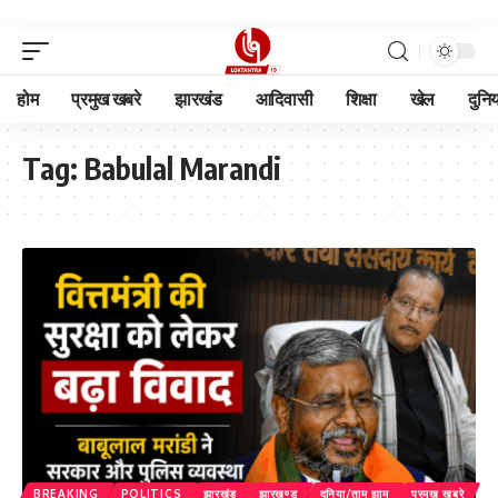
होम
प्रमुख खबरे
झारखंड
आदिवासी
शिक्षा
खेल
दुनि
Tag:
Babulal Marandi
BREAKING
POLITICS
झारखंड
झारखण्ड
दुनिया/ताम झाम
प्रमुख खबरे