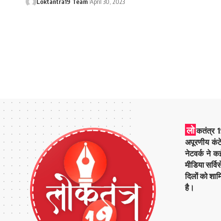
Loktantra19 Team
April 30, 2023
लो
कतंत्र 1
अपूरणीय कंट
नेटवर्क ने 
मीडिया सर्वि
दिलों को शाम
है।