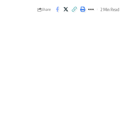
2 Min Read
Share