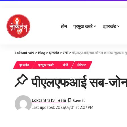
होम
प्रमुख खबरे
झारखंड
Loktantra19
>
Blog
>
झारखंड
>
रांची
>
पीएलएफआई सब-जोनल कमांडर सुखराम गुड़
झारखंड
प्रमुख खबरे
रांची
लेटेस्ट
पीएलएफआई सब-जोनल 
Loktantra19 Team
Last updated: 2023/05/01 at 2:07 PM