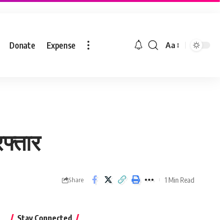
Donate
Expense
Aa
फ्तार
1 Min Read
Share
Stay Connected