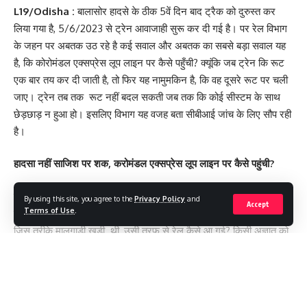
L19/Odisha :
बालासोर हादसे के ठीक 5वें दिन बाद ट्रैक को दुरुस्त कर
लिया गया है, 5/6/2023 से ट्रेन आवाजाही सुरू कर दी गई है। पर रेल विभाग
के जहन पर अबतक उठ रहे है कई सवाल और अबतक का सबसे बड़ा सवाल यह
है, कि कोरोमंडल एक्सप्रेस लूप लाइन पर कैसे पहुँची? क्यूंकि जब ट्रेन कि रूट
एक बार तय कर दी जाती है, तो फिर यह नामुमकिन है, कि वह दूसरे रूट पर चली
जाए। ट्रेन तब तक रूट नहीं बदल सकती जब तक कि कोई सीस्टम के साथ
छेड़छाड़ न हुआ हो। इसलिए विभाग यह वजह बता सीबीआई जांच के लिए सौप रही
है।
हादसा नहीं साजिश पर शक, करोमंडल एक्सप्रेस लूप लाइन पर कैसे पहुंची?
सूत्रों के अनुसार मालगाड़ी लूप लाइन पर नहीं खड़ी होती तो ट्रेन चालक खुद
By using this site, you agree to the
Privacy Policy
and
Accept
Terms of Use
.
ट्रेन रोक पाता या अधिक से अधिक ट्रेन डिरेल हो जाता। लेकिन लूप लाइन पर
जिस तरीके मालगाड़ी खड़ी थी, उसी तरफ से रेल कैसे आ गई? किसी अज्ञात को
हर दिशा, समय, हादसे का आकड़ा आकलंन पहले से ही कर रखा था और यही
कारण है कि सेकंड भर मे ट्रेन और सवारियों का यह दुर्दशा हो गया। पर बगल
वाली मालगाड़ी किसी भी प्रकार से चपेट में नहीं आई। बालासोर जीआरपी ने रेल
दुर्घटना से संबंधित विभिन्न धाराओं के तहत अज्ञात लोगों के खिलाफ एफआईआर
Continue Reading