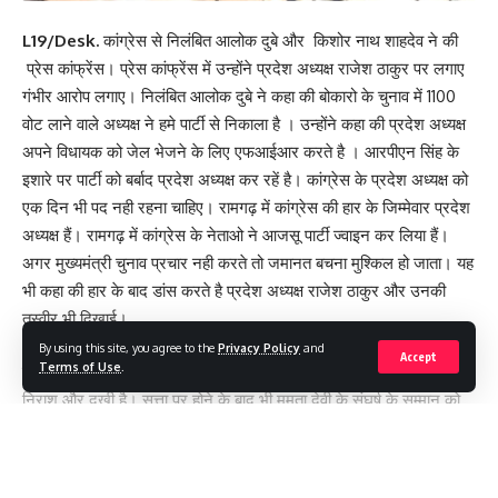
L19/Desk.
कांग्रेस से निलंबित आलोक दुबे और किशोर नाथ शाहदेव ने की
प्रेस कांफ्रेंस। प्रेस कांफ्रेंस में उन्होंने प्रदेश अध्यक्ष राजेश ठाकुर पर लगाए
गंभीर आरोप लगाए। निलंबित आलोक दुबे ने कहा की बोकारो के चुनाव में 1100
वोट लाने वाले अध्यक्ष ने हमे पार्टी से निकाला है । उन्होंने कहा की प्रदेश अध्यक्ष
अपने विधायक को जेल भेजने के लिए एफआईआर करते है । आरपीएन सिंह के
इशारे पर पार्टी को बर्बाद प्रदेश अध्यक्ष कर रहें है। कांग्रेस के प्रदेश अध्यक्ष को
एक दिन भी पद नही रहना चाहिए। रामगढ़ में कांग्रेस की हार के जिम्मेवार प्रदेश
अध्यक्ष हैं। रामगढ़ में कांग्रेस के नेताओ ने आजसू पार्टी ज्वाइन कर लिया हैं।
अगर मुख्यमंत्री चुनाव प्रचार नही करते तो जमानत बचना मुश्किल हो जाता। यह
भी कहा की हार के बाद डांस करते है प्रदेश अध्यक्ष राजेश ठाकुर और उनकी
तस्वीर भी दिखाई।
By using this site, you agree to the
Privacy Policy
and
Accept
Terms of Use
.
लाल किशोर नाथ शाहदेव ने कहा की महागठबंधन की हार से पार्टी की कार्यकर्ता
निराश और दुखी है। सत्ता पर होने के बाद भी ममता देवी के संघर्ष के सम्मान को
नही बचाया जा सका। वर्तमान कांग्रेस पार्टी की चुनाव प्रबंधन की नाकामयाबी रही
हैं । 3 बजे हेलीकॉप्टर से जाना और 5 बजे घूमकर आ जाना यही प्रदेश अध्यक्ष
ने किया। वर्तमान प्रदेश अध्यक्ष के नेतृत्व में 2024 का सपना पूरा होना मुश्किल