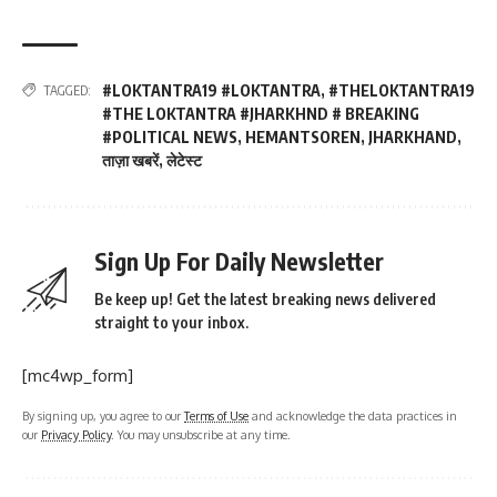
#LOKTANTRA19 #LOKTANTRA
,
#THELOKTANTRA19
TAGGED:
#THE LOKTANTRA #JHARKHND # BREAKING
#POLITICAL NEWS
,
HEMANTSOREN
,
JHARKHAND
,
ताज़ा खबरें
,
लेटेस्ट
Sign Up For Daily Newsletter
Be keep up! Get the latest breaking news delivered
straight to your inbox.
[mc4wp_form]
By signing up, you agree to our
Terms of Use
and acknowledge the data practices in
our
Privacy Policy
. You may unsubscribe at any time.