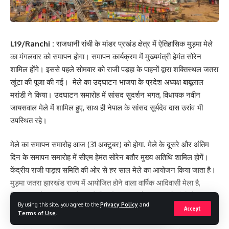
L19/Ranchi :
राजधानी रांची के मांडर प्रखंड क्षेत्र में ऐतिहासिक मुड़मा मेले
का मंगलवार को समापन होगा। समापन कार्यक्रम में मुख्यमंत्री हेमंत सोरेन
शामिल होंगे। इससे पहले सोमवार को राजी पड़हा के पाहनों द्वारा शक्तिस्थल जतरा
खूंटा की पूजा की गई। मेले का उद्घाटन भाजपा के प्रदेश अध्यक्ष बाबूलाल
मरांडी ने किया। उदघाटन समारोह में सांसद सुदर्शन भगत, विधायक नवीन
जायसवाल मेले में शामिल हुए, साथ ही नेपाल के सांसद सूर्यदेव दास उरांव भी
उपस्थित रहे।
मेले का समापन समारोह आज (31 अक्टूबर) को होगा. मेले के दूसरे और अंतिम
दिन के समापन समारोह में सीएम हेमंत सोरेन बतौर मुख्य अतिथि शामिल होगें।
केंद्रीय राजी पाड़हा समिति की ओर से हर साल मेले का आयोजन किया जाता है।
मुड़मा जतरा झारखंड राज्य में आयोजित होने वाला वार्षिक आदिवासी मेला है,
जिसका आयोजन दशहरा के दसवें दिन किया जाता है। राजधानी रांची से 30-35
By using this site, you agree to the
Privacy Policy
and
किलोमीटर दूर स्थित मांडर में ऐतिहासिक मुड़मा जतरा लगता है।
Accept
Terms of Use
.