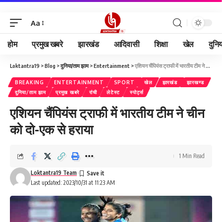
Aa
होम
प्रमुख खबरे
झारखंड
आदिवासी
शिक्षा
खेल
दुनि
Loktantra19
>
Blog
>
दुनिया/ताम झाम
>
Entertainment
>
एशियन चैंपियंस ट्राफी में भारतीय टीम ने चीन को दो-एक से हराया
BREAKING
ENTERTAINMENT
SPORT
खेल
झारखंड
झारखण्ड
दुनिया/ताम झाम
प्रमुख खबरे
रांची
लेटेस्ट
स्पोर्ट्स
एशियन चैंपियंस ट्राफी में भारतीय टीम ने चीन
को दो-एक से हराया
1 Min Read
Loktantra19 Team
Last updated: 2023/10/31 at 11:23 AM