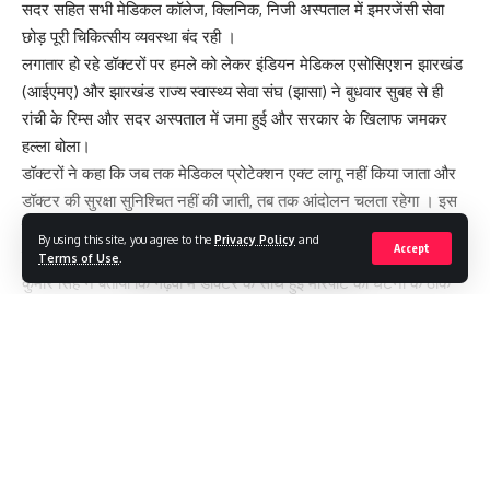
सदर सहित सभी मेडिकल कॉलेज, क्लिनिक, निजी अस्पताल में इमरजेंसी सेवा
छोड़ पूरी चिकित्सीय व्यवस्था बंद रही ।
लगातार हो रहे डॉक्टरों पर हमले को लेकर इंडियन मेडिकल एसोसिएशन झारखंड
(आईएमए) और झारखंड राज्य स्वास्थ्य सेवा संघ (झासा) ने बुधवार सुबह से ही
रांची के रिम्स और सदर अस्पताल में जमा हुई और सरकार के खिलाफ जमकर
हल्ला बोला।
डॉक्टरों ने कहा कि जब तक मेडिकल प्रोटेक्शन एक्ट लागू नहीं किया जाता और
डॉक्टर की सुरक्षा सुनिश्चित नहीं की जाती, तब तक आंदोलन चलता रहेगा । इस
हड़ताल में एसोसिएशन ऑफ हेल्थकेयर प्रोवाइडर (एएचपीआई) और पैथोलाजी-
By using this site, you agree to the
Privacy Policy
and
Accept
रेडियोजलाजी सेंटरों ने भी अपना समर्थन दिया है । आईएमए सचिव डॉ. प्रदीप
Terms of Use
.
कुमार सिंह ने बताया कि गढ़वा में डॉक्टर के साथ हुई मारपीट की घटना के ठीक
बाद राजधानी में हड्डी रोग विशेषज्ञ डॉ. अंचल कुमार के ऊपर जानलेवा हमला
किया गया ।
प्रदीप कुमार सिंह का कहना है कि इन घटनाओं के बाद भी सरकार व पुलिस की
Continue Reading
ओर से कोई कार्रवाई नहीं की गई जो काफी चिंताजनक है । पिछले कई महीने से
ऐसी दर्जनों घटनाएं हुई है, लेकिन इनके समर्थन में सरकार की ओर से अबतक
कोई पहल नही किया गया ।
बता दें कि डॉक्टरों के साथ हुई मारपीट की घटना के बाद आईएमए ने सोमवार को