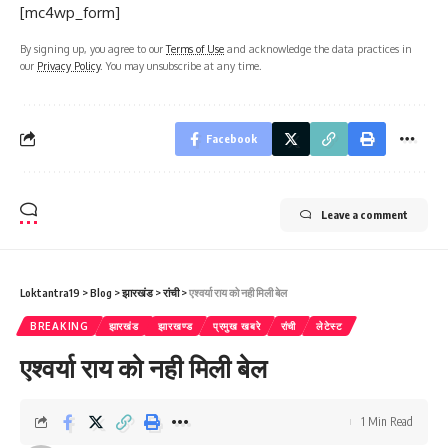
[mc4wp_form]
By signing up, you agree to our
Terms of Use
and acknowledge the data practices in
our
Privacy Policy
. You may unsubscribe at any time.
Facebook
Leave a comment
Loktantra19
>
Blog
>
झारखंड
>
रांची
>
एश्वर्या राय को नही मिली बेल
BREAKING
झारखंड
झारखण्ड
प्रमुख खबरे
रांची
लेटेस्ट
एश्वर्या राय को नही मिली बेल
1 Min Read