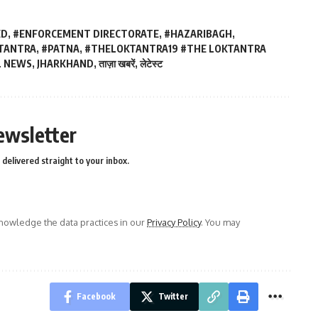
ED
,
#ENFORCEMENT DIRECTORATE
,
#HAZARIBAGH
,
TANTRA
,
#PATNA
,
#THELOKTANTRA19 #THE LOKTANTRA
L NEWS
,
JHARKHAND
,
ताज़ा खबरें
,
लेटेस्ट
ewsletter
delivered straight to your inbox.
owledge the data practices in our
Privacy Policy
. You may
Facebook
Twitter