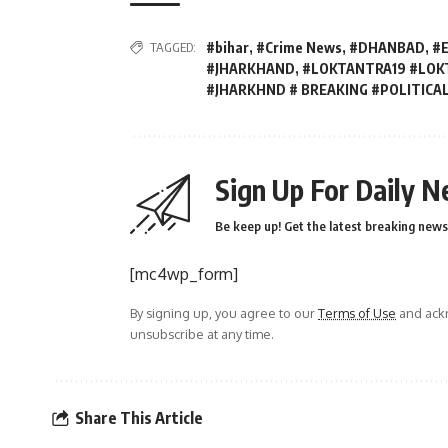
TAGGED:
#bihar
,
#Crime News
,
#DHANBAD
,
#
#JHARKHAND
,
#LOKTANTRA19 #LOK
#JHARKHND # BREAKING #POLITICA
Sign Up For Daily N
Be keep up! Get the latest breaking news 
[mc4wp_form]
By signing up, you agree to our
Terms of Use
and ackn
unsubscribe at any time.
Share This Article