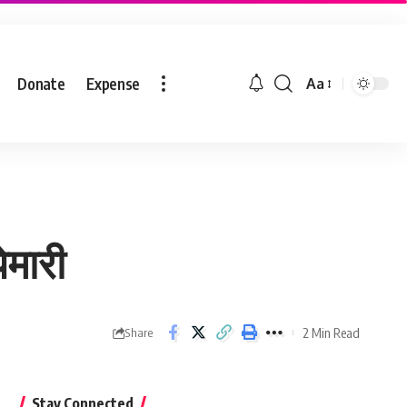
Donate
Expense
Aa
ेमारी
2 Min Read
Share
Stay Connected