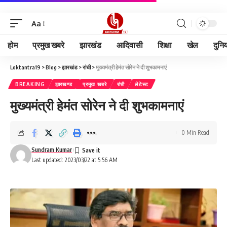
Aa
होम
प्रमुख खबरे
झारखंड
आदिवासी
शिक्षा
खेल
दुनि
Loktantra19
>
Blog
>
झारखंड
>
रांची
>
मुख्यमंत्री हेमंत सोरेन ने दी शुभकामनाएं
BREAKING
झारखण्ड
प्रमुख खबरे
रांची
लेटेस्ट
मुख्यमंत्री हेमंत सोरेन ने दी शुभकामनाएं
0 Min Read
Sundram Kumar
Last updated: 2023/03/22 at 5:56 AM