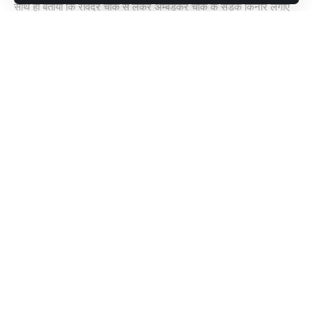
साथ ही बताया कि रविंद्र चौक से लेकर अम्बेडकर चौक के सड़क किनारे लगाए
गए अस्थायी दुकानों को भी हटाया जाने वाला है । सड़क किनारे लगाए गए दुकान
हट जाने से लोगों को आवागमन करने में काफी सुविधा होगी। वही अतिक्रमण के
दौरान अस्थायी कई दुकानदारों ने विरोध भी किया।
Continue Reading
[
#LOKTANTRA19 #LOKTANTRA
,
JHARKHAND
,
ताज़ा
TAGGED:
खबरें
,
लेटेस्ट
Sign Up For Daily Newsletter
Be keep up! Get the latest breaking news delivered
straight to your inbox.