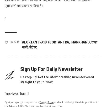
प्रावधानों का उल्लंघन किया है।
[
#LOKTANTRA19 #LOKTANTRA
,
JHARKHAND
,
ताज़ा
TAGGED:
खबरें
,
लेटेस्ट
Sign Up For Daily Newsletter
Be keep up! Get the latest breaking news delivered
straight to your inbox.
[mc4wp_form]
By signing up, you agree to our
Terms of Use
and acknowledge the data practices in
our
Privacy Policy
. You may unsubscribe at any time.