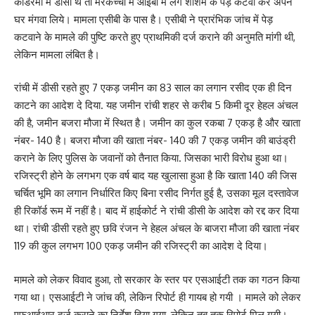
कोडरमा में डीसी थे तो मरकच्चो में आईबी में लगे शीशम के पेड़ कटवा कर अपने
घर मंगवा लिये। मामला एसीबी के पास है। एसीबी ने प्रारंभिक जांच में पेड़
कटवाने के मामले की पुष्टि करते हुए प्राथमिकी दर्ज कराने की अनुमति मांगी थी,
लेकिन मामला लंबित है।
रांची में डीसी रहते हुए 7 एकड़ जमीन का 83 साल का लगान रसीद एक ही दिन
काटने का आदेश दे दिया. यह जमीन रांची शहर से करीब 5 किमी दूर हेहल अंचल
की है, जमीन बजरा मौजा में स्थित है। जमीन का कुल रकबा 7 एकड़ है और खाता
नंबर- 140 है। बजरा मौजा की खाता नंबर- 140 की 7 एकड़ जमीन की बाउंड्री
कराने के लिए पुलिस के जवानों को तैनात किया. जिसका भारी विरोध हुआ था।
रजिस्ट्री होने के लगभग एक वर्ष बाद यह खुलासा हुआ है कि खाता 140 की जिस
चर्चित भूमि का लगान निर्धारित किए बिना रसीद निर्गत हुई है, उसका मूल दस्तावेज
ही रिकॉर्ड रूम में नहीं है। बाद में हाईकोर्ट ने रांची डीसी के आदेश को रद्द कर दिया
था। रांची डीसी रहते हुए छवि रंजन ने हेहल अंचल के बाजरा मौजा की खाता नंबर
119 की कुल लगभग 100 एकड़ जमीन की रजिस्ट्री का आदेश दे दिया।
मामले को लेकर विवाद हुआ, तो सरकार के स्तर पर एसआईटी तक का गठन किया
गया था। एसआईटी ने जांच की, लेकिन रिपोर्ट ही गायब हो गयी । मामले को लेकर
एफआईआर दर्ज कराने का निर्देश दिया गया, लेकिन तब तक रिपोर्ट मिल गयी।