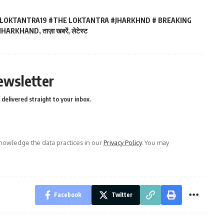
LOKTANTRA19 #THE LOKTANTRA #JHARKHND # BREAKING
JHARKHAND
,
ताज़ा खबरें
,
लेटेस्ट
ewsletter
delivered straight to your inbox.
owledge the data practices in our
Privacy Policy
. You may
Facebook
Twitter