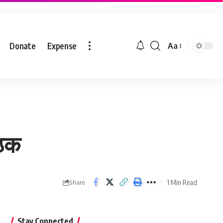
Donate
Expense
Aa
ैठक
1 Min Read
Share
Stay Connected