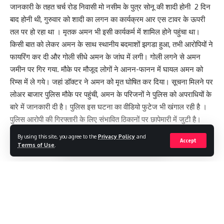
जानकारी के तहत चर्च रोड निवासी मो नसीम के पुत्र सोनू की शादी होनी 2 दिन
बाद होनी थी, गुरुवार को शादी का लगन का कार्यक्रम आर एस टावर के ऊपरी
तल पर हो रहा था । मृतक अमन भी इसी कार्यकर्म में शामिल होने पहुंचा था।
किसी बात को लेकर अमन के साथ स्थानीय बदमाशों झगडा हुआ, तभी आरोपियों ने
फायरिंग कर दी और गोली सीधे अमन के जांघ में लगी। गोली लगने से अमन
जमीन पर गिर गया. मौके पर मौजूद लोगों ने आनन-फानन में घायल अमन को
रिम्स में ले गये। जहां डॉक्टर ने अमन को मृत घोषित कर दिया। सूचना मिलने पर
लोअर बाजार पुलिस मौके पर पहुंची, अमन के परिजनों ने पुलिस को अपराधियों के
बारे में जानकारी दी है। पुलिस इस घटना का वीडियो फुटेज भी खंगाल रही है ।
पुलिस आरोपी की गिरफ्तारी के लिए संभावित ठिकानों पर छापेमारी में जुटी है।
By using this site, you agree to the
Privacy Policy
and
Accept
Terms of Use
.
[
Continue Reading
#LOKTANTRA19 #LOKTANTRA
,
#THELOKTANTRA19
TAGGED:
#THE LOKTANTRA #JHARKHND # BREAKING
#POLITICAL NEWS
,
JHARKHAND
,
THELOKTANTRA
,