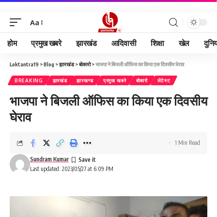
Aa
होम
प्रमुख खबरे
झारखंड
आदिवासी
शिक्षा
खेल
दुनि
Loktantra19
>
Blog
>
झारखंड
>
बोकारो
>
भाजपा ने बिजली ऑफिस का किया एक दिवसीय घेराव
BREAKING
झारखंड
झारखण्ड
प्रमुख खबरे
बोकारो
लेटेस्ट
भाजपा ने बिजली ऑफिस का किया एक दिवसीय
घेराव
1 Min Read
Sundram Kumar
Last updated: 2023/05/27 at 6:09 PM