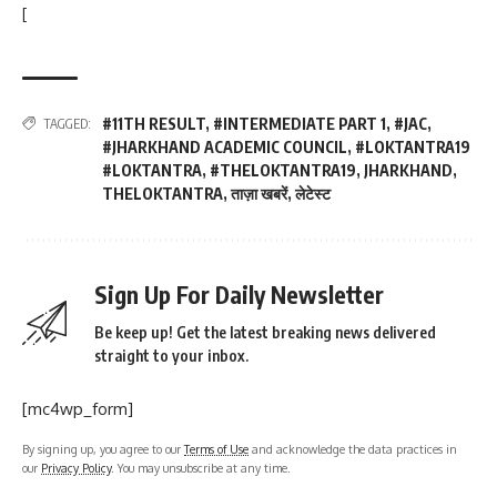
[
#11TH RESULT
,
#INTERMEDIATE PART 1
,
#JAC
,
TAGGED:
#JHARKHAND ACADEMIC COUNCIL
,
#LOKTANTRA19
#LOKTANTRA
,
#THELOKTANTRA19
,
JHARKHAND
,
THELOKTANTRA
,
ताज़ा खबरें
,
लेटेस्ट
Sign Up For Daily Newsletter
Be keep up! Get the latest breaking news delivered
straight to your inbox.
[mc4wp_form]
By signing up, you agree to our
Terms of Use
and acknowledge the data practices in
our
Privacy Policy
. You may unsubscribe at any time.