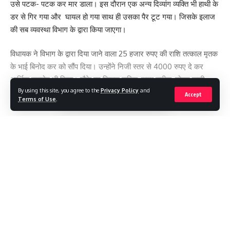
उसे पटक- पटक कर मार डाला। इस दौरान एक अन्य दिव्यांग व्यक्ति भी हाथी के
डर से गिर गया और घायल हो गया साथ ही उसका पैर टूट गया। जिसके इलाज
की सब व्यवस्था विभाग के द्वारा किया जाएगा।
विधायक ने विभाग के द्वारा दिया जाने वाला 25 हजार रुपए की राशि तत्काल मृतक
के भाई बिनोद कर को सौंप दिया। उन्होंने निजी स्तर से 4000 रुपए दे कर
आर्थिक सहयोग भी किया। मौके पर विशाल बारिक, राजा बारीक, डोमन माझी,
By using this site, you agree to the
Privacy Policy
and
मुखिया दासो हेम्ब्राम, तापस दास, हरीश भकत, बासुदेव महतो, बापी पोलाई,
Accept
Terms of Use
.
बिश्वजीत भोल, हरो नायक, आकाश दास , राहुल गिरी आदि सभी उपस्थित थे।
Continue Reading
[
#LOKTANTRA19 #LOKTANTRA
,
TAGGED:
#THELOKTANTRA19
,
JHARKHAND
,
THELOKTANTRA
,
ताज़ा खबरें
,
लेटेस्ट