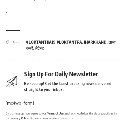
[
#LOKTANTRA19 #LOKTANTRA
,
JHARKHAND
,
ताज़ा
TAGGED:
खबरें
,
लेटेस्ट
Sign Up For Daily Newsletter
Be keep up! Get the latest breaking news delivered
straight to your inbox.
[mc4wp_form]
By signing up, you agree to our
Terms of Use
and acknowledge the data practices in
our
Privacy Policy
. You may unsubscribe at any time.