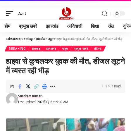
Aa
होम
प्रमुख खबरे
झारखंड
आदिवासी
शिक्षा
खेल
दुनि
Loktantra19
>
Blog
>
झारखंड
>
पाकुर
>
हाइवा से कुचलकर युवक की मौत, डीजल लूटने में व्यस्त रही भीड़
BREAKING
झारखंड
झारखण्ड
पाकुर
प्रमुख खबरे
लेटेस्ट
हाइवा से कुचलकर युवक की मौत, डीजल लूटने
में व्यस्त रही भीड़
1 Min Read
Sundram Kumar
Last updated: 2023/03/16 at 9:10 AM