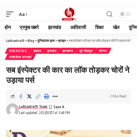
Aa
होम
प्रमुख खबरे
झारखंड
आदिवासी
शिक्षा
खेल
दुनि
Loktantra19
>
Blog
>
दुनिया/ताम झाम
>
क्राइम
>
सब इंस्पेक्टर की कार का लाॅक तोड़कर चोरों ने उड़ाया पर्स
BREAKING
क्राइम
झारखंड
झारखण्ड
पूर्व-सिंहभूम
लेटेस्ट
सरायकेला खरसावां
सब इंस्पेक्टर की कार का लाॅक तोड़कर चोरों ने
उड़ाया पर्स
2 Min Read
Loktantra19 Team
Last updated: 2023/07/17 at 3:48 PM