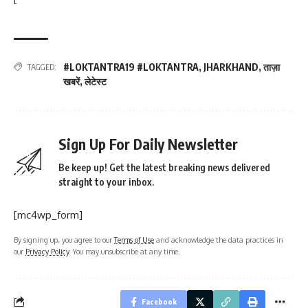
#LOKTANTRA19 #LOKTANTRA
,
JHARKHAND
,
ताज़ा
TAGGED:
खबरें
,
लेटेस्ट
Sign Up For Daily Newsletter
Be keep up! Get the latest breaking news delivered
straight to your inbox.
[mc4wp_form]
By signing up, you agree to our
Terms of Use
and acknowledge the data practices in
our
Privacy Policy
. You may unsubscribe at any time.
Facebook