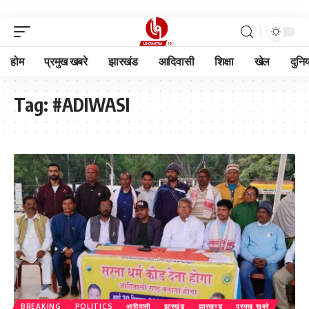
होम
प्रमुख खबरे
झारखंड
आदिवासी
शिक्षा
खेल
दुनि
Tag:
#ADIWASI
BREAKING
POLITICS
आदिवासी
झारखंड
झारखण्ड
प्रमुख खबरे