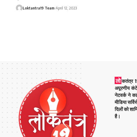
Loktantra19 Team
April 12, 2023
लो
कतंत्र 1
अपूरणीय कंट
नेटवर्क ने 
मीडिया सर्वि
दिलों को शाम
है।