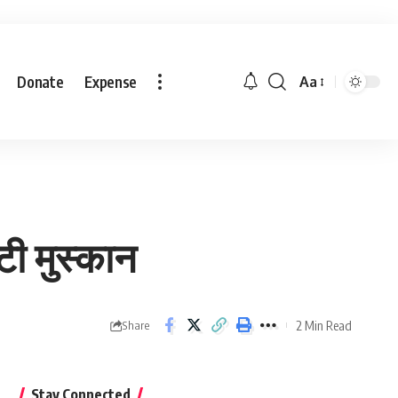
Donate
Expense
Aa
टी मुस्कान
2 Min Read
Share
Stay Connected