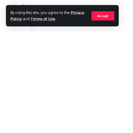
By using this site, you agree to the
Privacy
Accept
Policy
and
Terms of Use
.
L19 :
हर धर्मों में लड़कियों की शादी की उम्र लड़कों 
खारिज कर दिया है । इस मामले को खारिज करते हुए सुप्रीम
कि संविधान के रक्षक के तौर पर देश के सुप्रीम कोर्ट के 